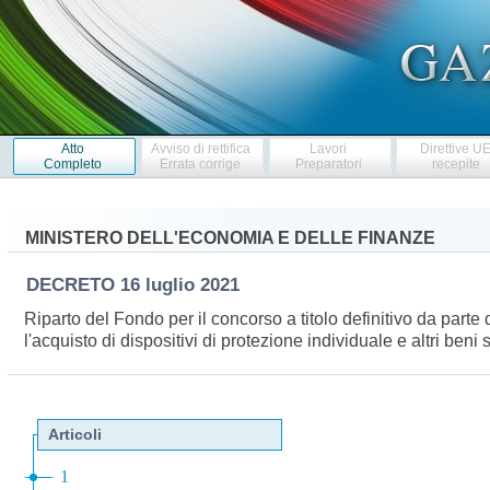
Atto
Avviso di rettifica
Lavori
Direttive U
Completo
Errata corrige
Preparatori
recepite
MINISTERO DELL'ECONOMIA E DELLE FINANZE
DECRETO
16 luglio 2021
Riparto del Fondo per il concorso a titolo definitivo da part
l'acquisto di dispositivi di protezione individuale e altri b