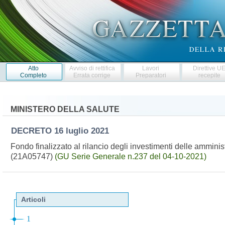
Atto
Avviso di rettifica
Lavori
Direttive U
Completo
Errata corrige
Preparatori
recepite
MINISTERO DELLA SALUTE
DECRETO
16 luglio 2021
Fondo finalizzato al rilancio degli investimenti delle amminis
(21A05747)
(GU Serie Generale n.237 del 04-10-2021)