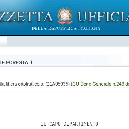
E
 E FORESTALI
lla filiera ortofrutticola. (21A05935)
(GU Serie Generale n.243 d