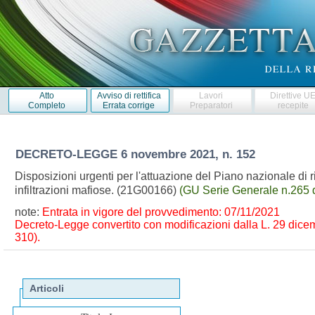
Atto
Avviso di rettifica
Lavori
Direttive U
Completo
Errata corrige
Preparatori
recepite
DECRETO-LEGGE
6 novembre 2021, n. 152
Disposizioni urgenti per l'attuazione del Piano nazionale di 
infiltrazioni mafiose. (21G00166)
(GU Serie Generale n.265 
note:
Entrata in vigore del provvedimento: 07/11/2021
Decreto-Legge convertito con modificazioni dalla L. 29 dicemb
310).