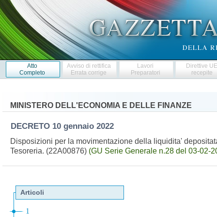
Atto
Avviso di rettifica
Lavori
Direttive U
Completo
Errata corrige
Preparatori
recepite
MINISTERO DELL'ECONOMIA E DELLE FINANZE
DECRETO
10 gennaio 2022
Disposizioni per la movimentazione della liquidita' depositata 
Tesoreria. (22A00876)
(GU Serie Generale n.28 del 03-02-2