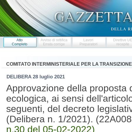
Atto
Avviso di rettifica
Lavori
Direttive U
Completo
Errata corrige
Preparatori
recepite
COMITATO INTERMINISTERIALE PER LA TRANSIZION
DELIBERA
28 luglio 2021
Approvazione della proposta d
ecologica, ai sensi dell'artic
seguenti, del decreto legislati
(Delibera n. 1/2021). (22A00
n.30 del 05-02-2022)