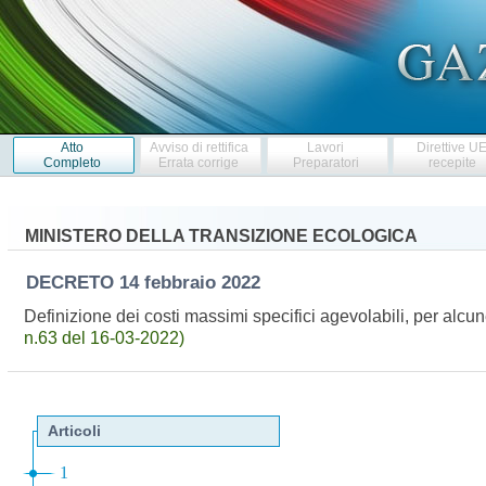
Atto
Avviso di rettifica
Lavori
Direttive U
Completo
Errata corrige
Preparatori
recepite
MINISTERO DELLA TRANSIZIONE ECOLOGICA
DECRETO
14 febbraio 2022
Definizione dei costi massimi specifici agevolabili, per alcune
n.63 del 16-03-2022)