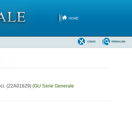
HOME
CHIUDI
PERMALINK
ifici. (22A01629)
(GU Serie Generale