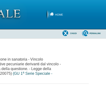
HOME
CHIUDI
PERMALINK
ione in sanatoria - Vincolo
ive pecuniarie derivanti dal vincolo -
della questione. - Legge della
a
-220075)
(GU 1
Serie Speciale -