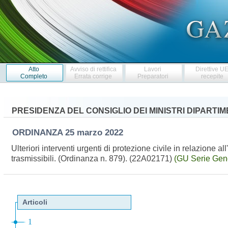
Atto
Avviso di rettifica
Lavori
Direttive U
Completo
Errata corrige
Preparatori
recepite
PRESIDENZA DEL CONSIGLIO DEI MINISTRI DIPARTI
ORDINANZA
25 marzo 2022
Ulteriori interventi urgenti di protezione civile in relazione 
trasmissibili. (Ordinanza n. 879). (22A02171)
(GU Serie Gene