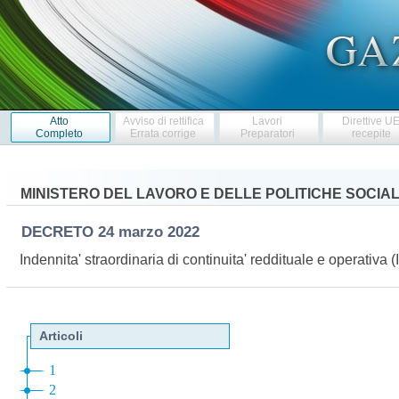
Atto
Avviso di rettifica
Lavori
Direttive U
Completo
Errata corrige
Preparatori
recepite
MINISTERO DEL LAVORO E DELLE POLITICHE SOCIAL
DECRETO
24 marzo 2022
Indennita' straordinaria di continuita' reddituale e operati