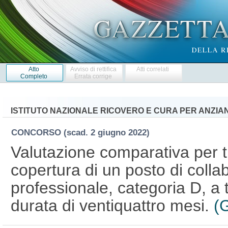
Atto
Avviso di rettifica
Atti correlati
Completo
Errata corrige
ISTITUTO NAZIONALE RICOVERO E CURA PER ANZIAN
CONCORSO
(scad. 2 giugno 2022)
Valutazione comparativa per tit
copertura di un posto di colla
professionale, categoria D, a
durata di ventiquattro mesi.
(