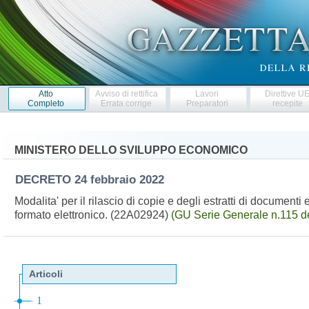
Atto
Avviso di rettifica
Lavori
Direttive U
Completo
Errata corrige
Preparatori
recepite
MINISTERO DELLO SVILUPPO ECONOMICO
DECRETO
24 febbraio 2022
Modalita' per il rilascio di copie e degli estratti di documenti 
formato elettronico. (22A02924)
(GU Serie Generale n.115 d