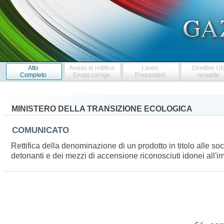
Atto
Avviso di rettifica
Lavori
Direttive U
Completo
Errata corrige
Preparatori
recepite
MINISTERO DELLA TRANSIZIONE ECOLOGICA
COMUNICATO
Rettifica della denominazione di un prodotto in titolo alle so
detonanti e dei mezzi di accensione riconosciuti idonei all'im