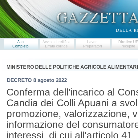
Atto
Avviso di rettifica
Lavori
Direttive U
Completo
Errata corrige
Preparatori
recepite
MINISTERO DELLE POLITICHE AGRICOLE ALIMENTARI
DECRETO
8 agosto 2022
Conferma dell'incarico al Cons
Candia dei Colli Apuani a svol
promozione, valorizzazione, vi
informazione del consumatore
interessi, di cui all'articolo 4