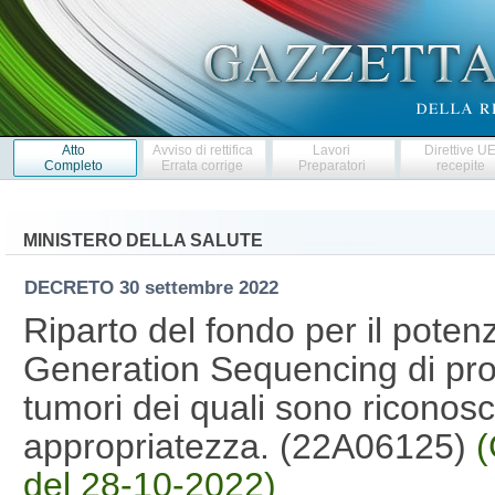
Atto
Avviso di rettifica
Lavori
Direttive U
Completo
Errata corrige
Preparatori
recepite
MINISTERO DELLA SALUTE
DECRETO
30 settembre 2022
Riparto del fondo per il poten
Generation Sequencing di pro
tumori dei quali sono riconos
appropriatezza. (22A06125)
(
del 28-10-2022)