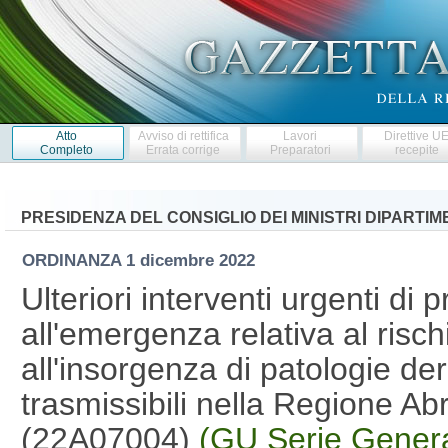
Atto
Avviso di rettifica
Lavori
Direttive U
Completo
Errata corrige
Preparatori
recepite
PRESIDENZA DEL CONSIGLIO DEI MINISTRI DIPARTI
ORDINANZA
1 dicembre 2022
Ulteriori interventi urgenti di 
all'emergenza relativa al risc
all'insorgenza di patologie deri
trasmissibili nella Regione Ab
(22A07004)
(GU Serie Genera