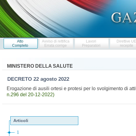
Atto
Avviso di rettifica
Lavori
Direttive U
Completo
Errata corrige
Preparatori
recepite
MINISTERO DELLA SALUTE
DECRETO
22 agosto 2022
Erogazione di ausili ortesi e protesi per lo svolgimento di att
n.296 del 20-12-2022)