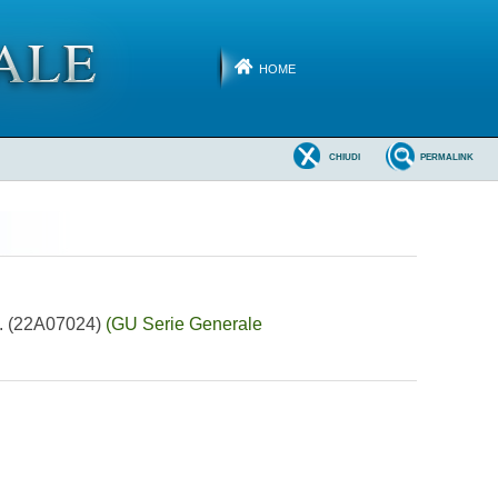
HOME
CHIUDI
PERMALINK
ica. (22A07024)
(GU Serie Generale