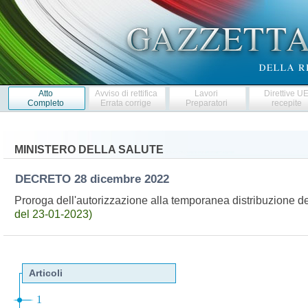
Atto
Avviso di rettifica
Lavori
Direttive U
Completo
Errata corrige
Preparatori
recepite
MINISTERO DELLA SALUTE
DECRETO
28 dicembre 2022
Proroga dell'autorizzazione alla temporanea distribuzione 
del 23-01-2023)