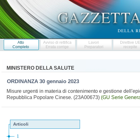
Atto
Avviso di rettifica
Lavori
Direttive U
Completo
Errata corrige
Preparatori
recepite
MINISTERO DELLA SALUTE
ORDINANZA
30 gennaio 2023
Misure urgenti in materia di contenimento e gestione dell'ep
Repubblica Popolare Cinese. (23A00673)
(GU Serie Genera