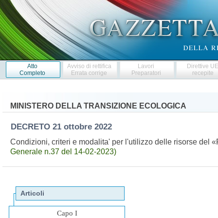
Atto
Avviso di rettifica
Lavori
Direttive U
Completo
Errata corrige
Preparatori
recepite
MINISTERO DELLA TRANSIZIONE ECOLOGICA
DECRETO
21 ottobre 2022
Condizioni, criteri e modalita' per l'utilizzo delle risorse de
Generale n.37 del 14-02-2023)