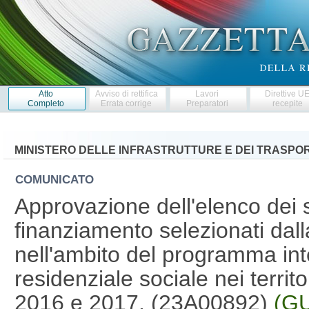
Atto
Avviso di rettifica
Lavori
Direttive U
Completo
Errata corrige
Preparatori
recepite
MINISTERO DELLE INFRASTRUTTURE E DEI TRASPOR
COMUNICATO
Approvazione dell'elenco dei
finanziamento selezionati da
nell'ambito del programma inte
residenziale sociale nei territ
2016 e 2017. (23A00892)
(GU