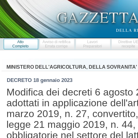
Atto
Avviso di rettifica
Lavori
Direttive U
Completo
Errata corrige
Preparatori
recepite
MINISTERO DELL'AGRICOLTURA, DELLA SOVRANITA'
DECRETO
18 gennaio 2023
Modifica dei decreti 6 agosto
adottati in applicazione dell'a
marzo 2019, n. 27, convertito,
legge 21 maggio 2019, n. 44, re
obbligatorie nel settore del lat