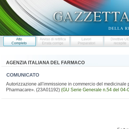
Atto
Avviso di rettifica
Lavori
Direttive U
Completo
Errata corrige
Preparatori
recepite
AGENZIA ITALIANA DEL FARMACO
COMUNICATO
Autorizzazione all'immissione in commercio del medicinale pe
Pharmacare». (23A01192)
(GU Serie Generale n.54 del 04-