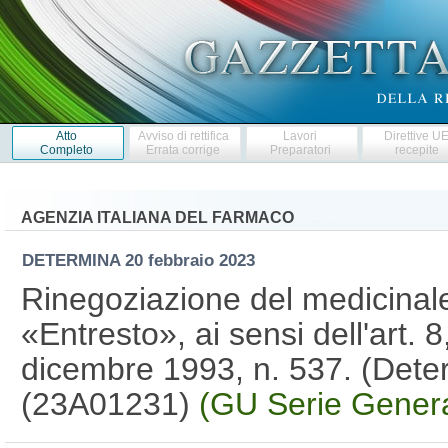
Atto
Avviso di rettifica
Lavori
Direttive U
Completo
Errata corrige
Preparatori
recepite
AGENZIA ITALIANA DEL FARMACO
DETERMINA
20 febbraio 2023
Rinegoziazione del medicina
«Entresto», ai sensi dell'art.
dicembre 1993, n. 537. (Dete
(23A01231)
(GU Serie Genera