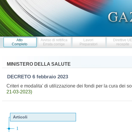
Atto
Avviso di rettifica
Lavori
Direttive U
Completo
Errata corrige
Preparatori
recepite
MINISTERO DELLA SALUTE
DECRETO
6 febbraio 2023
Criteri e modalita' di utilizzazione dei fondi per la cura dei
21-03-2023)