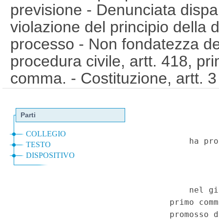
previsione - Denunciata dispar
violazione del principio della 
processo - Non fondatezza del
procedura civile, artt. 418, 
comma. - Costituzione, artt. 
230067)
(GU 1
Serie Special
a
n.15 del 12-4-2023)