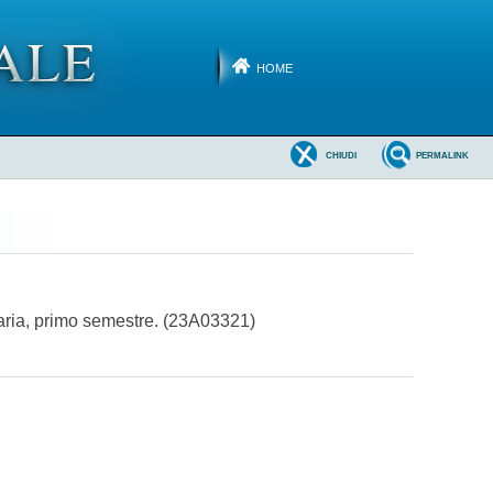
HOME
CHIUDI
PERMALINK
naria, primo semestre. (23A03321)