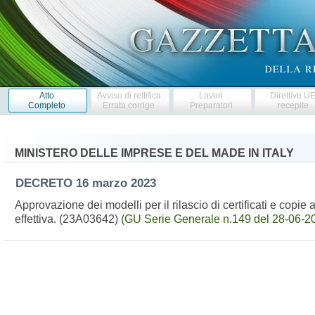
Atto
Avviso di rettifica
Lavori
Direttive U
Completo
Errata corrige
Preparatori
recepite
MINISTERO DELLE IMPRESE E DEL MADE IN ITALY
DECRETO
16 marzo 2023
Approvazione dei modelli per il rilascio di certificati e copie an
effettiva. (23A03642)
(GU Serie Generale n.149 del 28-06-2