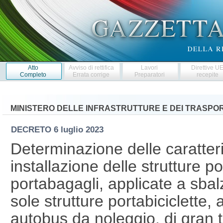
Atto
Avviso di rettifica
Lavori
Direttive U
Completo
Errata corrige
Preparatori
recepite
MINISTERO DELLE INFRASTRUTTURE E DEI TRASPOR
DECRETO
6 luglio 2023
Determinazione delle caratteri
installazione delle strutture po
portabagagli, applicate a sbal
sole strutture portabiciclette,
autobus da noleggio, di gran t