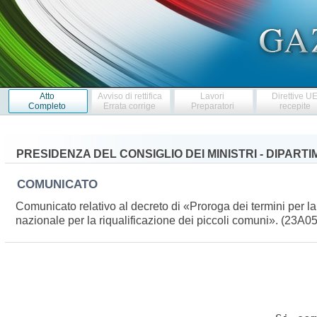
Atto
Avviso di rettifica
Lavori
Direttive U
Completo
Errata corrige
Preparatori
recepite
PRESIDENZA DEL CONSIGLIO DEI MINISTRI - DIPART
COMUNICATO
Comunicato relativo al decreto di «Proroga dei termini per l
nazionale per la riqualificazione dei piccoli comuni». (23A