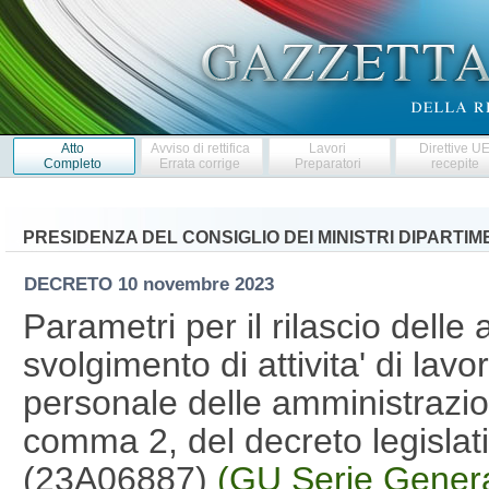
Atto
Avviso di rettifica
Lavori
Direttive U
Completo
Errata corrige
Preparatori
recepite
PRESIDENZA DEL CONSIGLIO DEI MINISTRI DIPARTI
DECRETO
10 novembre 2023
Parametri per il rilascio delle 
svolgimento di attivita' di lavor
personale delle amministrazioni
comma 2, del decreto legislat
(23A06887)
(GU Serie Genera