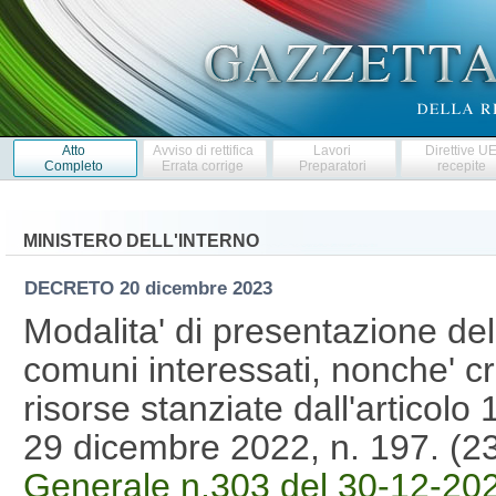
Atto
Avviso di rettifica
Lavori
Direttive U
Completo
Errata corrige
Preparatori
recepite
MINISTERO DELL'INTERNO
DECRETO
20 dicembre 2023
Modalita' di presentazione del
comuni interessati, nonche' crit
risorse stanziate dall'articol
29 dicembre 2022, n. 197. (
Generale n.303 del 30-12-20