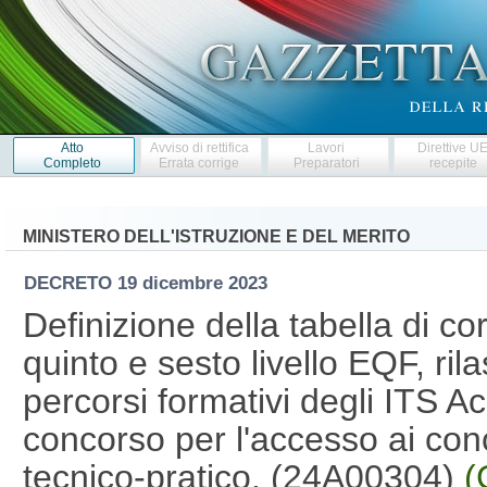
Atto
Avviso di rettifica
Lavori
Direttive U
Completo
Errata corrige
Preparatori
recepite
MINISTERO DELL'ISTRUZIONE E DEL MERITO
DECRETO
19 dicembre 2023
Definizione della tabella di cor
quinto e sesto livello EQF, ril
percorsi formativi degli ITS Ac
concorso per l'accesso ai con
tecnico-pratico. (24A00304)
(