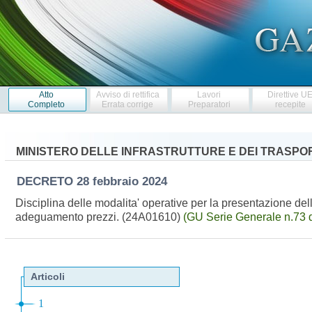
Atto
Avviso di rettifica
Lavori
Direttive U
Completo
Errata corrige
Preparatori
recepite
MINISTERO DELLE INFRASTRUTTURE E DEI TRASPO
DECRETO
28 febbraio 2024
Disciplina delle modalita' operative per la presentazione del
adeguamento prezzi. (24A01610)
(GU Serie Generale n.73 