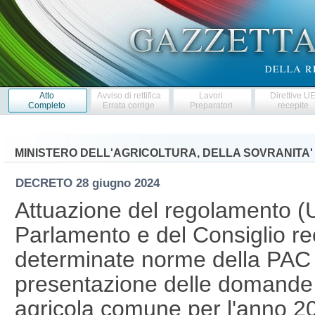
Atto
Avviso di rettifica
Lavori
Direttive U
Completo
Errata corrige
Preparatori
recepite
MINISTERO DELL'AGRICOLTURA, DELLA SOVRANITA'
DECRETO
28 giugno 2024
Attuazione del regolamento (
Parlamento e del Consiglio re
determinate norme della PAC 
presentazione delle domande di
agricola comune per l'anno 