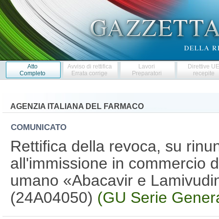
Atto
Avviso di rettifica
Lavori
Direttive U
Completo
Errata corrige
Preparatori
recepite
AGENZIA ITALIANA DEL FARMACO
COMUNICATO
Rettifica della revoca, su rinu
all'immissione in commercio d
umano «Abacavir e Lamivudin
(24A04050)
(GU Serie Genera