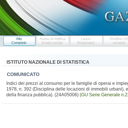
Atto
Avviso di rettifica
Lavori
Direttive U
Completo
Errata corrige
Preparatori
recepite
ISTITUTO NAZIONALE DI STATISTICA
COMUNICATO
Indici dei prezzi al consumo per le famiglie di operai e impieg
1978, n. 392 (Disciplina delle locazioni di immobili urbani), 
della finanza pubblica). (24A05006)
(GU Serie Generale n.2