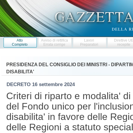
Atto
Avviso di rettifica
Lavori
Direttive U
Completo
Errata corrige
Preparatori
recepite
PRESIDENZA DEL CONSIGLIO DEI MINISTRI - DIPART
DISABILITA'
DECRETO
16 settembre 2024
Criteri di riparto e modalita' 
del Fondo unico per l'inclusi
disabilita' in favore delle Regi
delle Regioni a statuto special