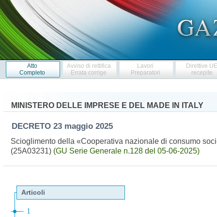
Atto
Avviso di rettifica
Lavori
Direttive U
Completo
Errata corrige
Preparatori
recepite
MINISTERO DELLE IMPRESE E DEL MADE IN ITALY
DECRETO
23 maggio 2025
Scioglimento della «Cooperativa nazionale di consumo societ
(25A03231)
(GU Serie Generale n.128 del 05-06-2025)