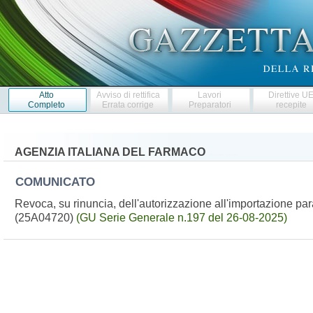
Atto
Avviso di rettifica
Lavori
Direttive U
Completo
Errata corrige
Preparatori
recepite
AGENZIA ITALIANA DEL FARMACO
COMUNICATO
Revoca, su rinuncia, dell'autorizzazione all'importazione p
(25A04720)
(GU Serie Generale n.197 del 26-08-2025)