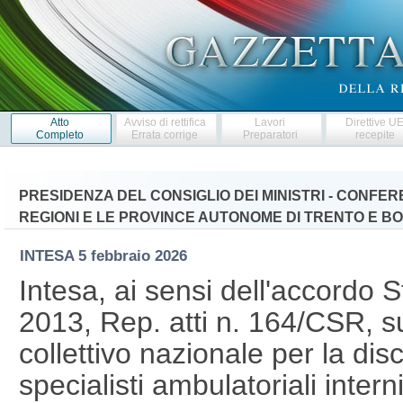
Atto
Avviso di rettifica
Lavori
Direttive U
Completo
Errata corrige
Preparatori
recepite
PRESIDENZA DEL CONSIGLIO DEI MINISTRI - CONFE
REGIONI E LE PROVINCE AUTONOME DI TRENTO E B
INTESA
5 febbraio 2026
Intesa, ai sensi dell'accordo 
2013, Rep. atti n. 164/CSR, su
collettivo nazionale per la disc
specialisti ambulatoriali interni