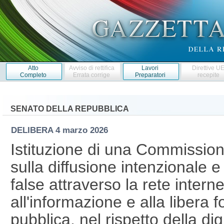
Atto
Avviso di rettifica
Lavori
Direttive U
Completo
Errata corrige
Preparatori
recepite
SENATO DELLA REPUBBLICA
DELIBERA
4 marzo 2026
Istituzione di una Commission
sulla diffusione intenzionale 
false attraverso la rete internet
all'informazione e alla libera 
pubblica, nel rispetto della di