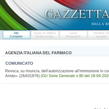
Atto
Avviso di rettifica
Lavori
Direttive U
Completo
Errata corrige
Preparatori
recepite
AGENZIA ITALIANA DEL FARMACO
COMUNICATO
Revoca, su rinuncia, dell'autorizzazione all'immissione in 
Aristo». (26A01876)
(GU Serie Generale n.90 del 18-04-202