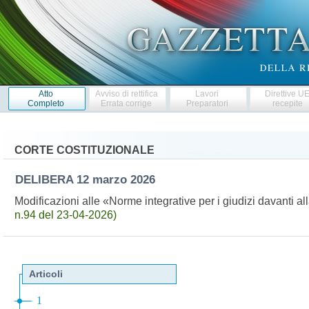
Atto
Avviso di rettifica
Lavori
Direttive U
Completo
Errata corrige
Preparatori
recepite
CORTE COSTITUZIONALE
DELIBERA
12 marzo 2026
Modificazioni alle «Norme integrative per i giudizi davanti a
n.94 del 23-04-2026)