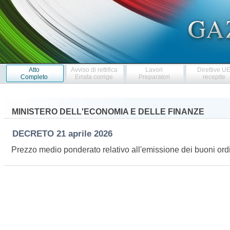
Atto
Avviso di rettifica
Lavori
Direttive U
Completo
Errata corrige
Preparatori
recepite
MINISTERO DELL'ECONOMIA E DELLE FINANZE
DECRETO
21 aprile 2026
Prezzo medio ponderato relativo all'emissione dei buoni ord