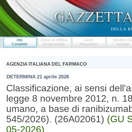
Atto
Avviso di rettifica
Lavori
Direttive U
Completo
Errata corrige
Preparatori
recepite
AGENZIA ITALIANA DEL FARMACO
DETERMINA
21 aprile 2026
Classificazione, ai sensi dell'
legge 8 novembre 2012, n. 18
umano, a base di ranibizumab
545/2026). (26A02061)
(GU S
05-2026)