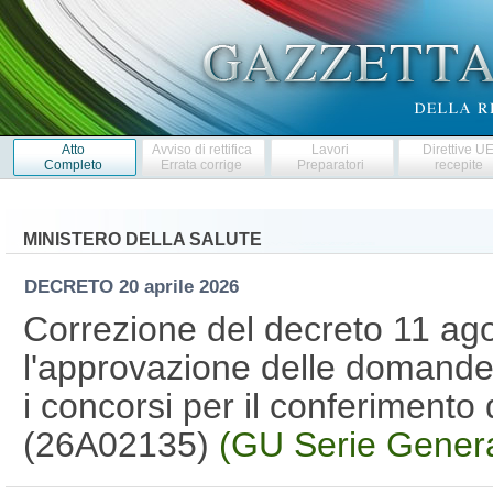
Atto
Avviso di rettifica
Lavori
Direttive U
Completo
Errata corrige
Preparatori
recepite
MINISTERO DELLA SALUTE
DECRETO
20 aprile 2026
Correzione del decreto 11 ag
l'approvazione delle domande 
i concorsi per il conferimento
(26A02135)
(GU Serie Genera