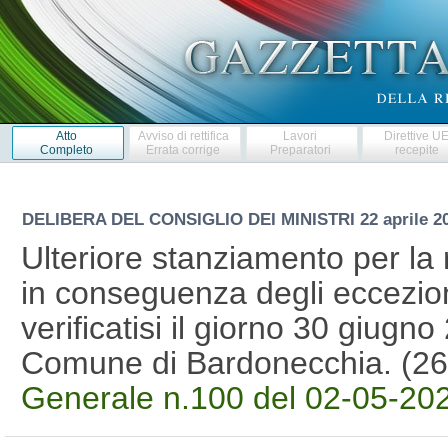
Atto
Avviso di rettifica
Lavori
Direttive U
Completo
Errata corrige
Preparatori
recepite
DELIBERA DEL CONSIGLIO DEI MINISTRI
22 aprile 
Ulteriore stanziamento per la r
in conseguenza degli eccezion
verificatisi il giorno 30 giugno
Comune di Bardonecchia. (2
Generale n.100 del 02-05-20