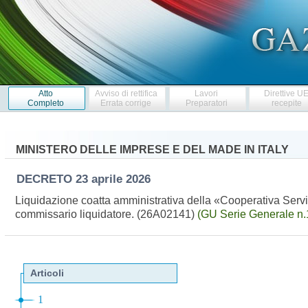
Atto
Avviso di rettifica
Lavori
Direttive U
Completo
Errata corrige
Preparatori
recepite
MINISTERO DELLE IMPRESE E DEL MADE IN ITALY
DECRETO
23 aprile 2026
Liquidazione coatta amministrativa della «Cooperativa Serviz
commissario liquidatore. (26A02141)
(GU Serie Generale n.