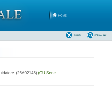
HOME
CHIUDI
PERMALINK
iquidatore. (26A02143)
(GU Serie