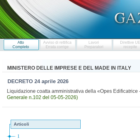
Atto
Avviso di rettifica
Lavori
Direttive U
Completo
Errata corrige
Preparatori
recepite
MINISTERO DELLE IMPRESE E DEL MADE IN ITALY
DECRETO
24 aprile 2026
Liquidazione coatta amministrativa della «Opes Edificatrice
Generale n.102 del 05-05-2026)